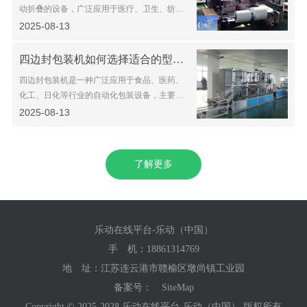
动折叠的设备，广泛应用于医疗、卫生、纺织
等行业。随着自动化技术的不断发展，纱布片
2025-08-13
折叠机的功能日益完善，折叠模式也更加多
样…
四边封包装机如何选择适合的型号？
四边封包装机是一种广泛应用于食品、医药、
化工、日化等行业的自动化包装设备，主要用
于对产品进行四边封口，确保包装的密封性和
2025-08-13
美观性。选择合适的四边封包装机型号对于
提…
了解更多
乐动在线平台-乐动（中国）
手 机：
18861314769
地 址：江苏连云港市赣榆区墩尚镇工业园
备案号：
SiteMap
Copyright © 2025-2028 乐动在线平台-乐动（中国） 版权所有