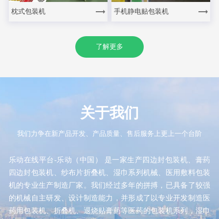
枕式包装机
手机静电贴包装机
了解更多
关于我们
我们力争在新产品开发、产品质量、售后服务上更上一个台阶
乐动在线平台-乐动（中国） 是一家生产四边封包装机、膏药
四边封包装机、纱布片折叠机、湿巾系列机械、医用敷料包装
机的专业生产制造厂家。我们经过多年的拼搏，已具备了较强
的机械自主研发、设计制造能力，并形成了以专业开发制造医
药用包装机、折叠机、退烧贴膏药等医药的包装机系列，湿巾