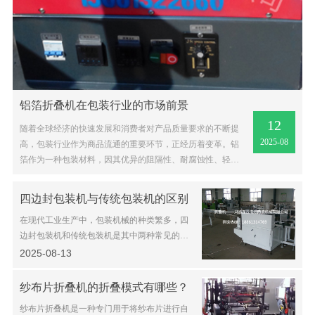
铝箔折叠机在包装行业的市场前景
12
随着全球经济的快速发展和消费者对产品质量要求的不断提
2025-08
高，包装行业作为商品流通的重要环节，正经历着变革。铝
箔作为一种包装材料，因其优异的阻隔性、耐腐蚀性、轻便
性和
四边封包装机与传统包装机的区别
在现代工业生产中，包装机械的种类繁多，四
边封包装机和传统包装机是其中两种常见的设
备。它们在功能、结构、应用领域等方面存在
2025-08-13
显著差异。以下将从多个维度详细探讨这两
种…
纱布片折叠机的折叠模式有哪些？
纱布片折叠机是一种专门用于将纱布片进行自