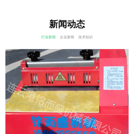
新闻动态
行业新闻
企业新闻
技术知识