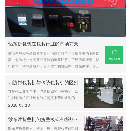
铝箔折叠机在包装行业的市场前景
12
随着全球经济的快速发展和消费者对产品质量要求的不断提
2025-08
高，包装行业作为商品流通的重要环节，正经历着变革。铝
箔作为一种包装材料，因其优异的阻隔性、耐腐蚀性、轻便
性和
四边封包装机与传统包装机的区别
在现代工业生产中，包装机械的种类繁多，四
边封包装机和传统包装机是其中两种常见的设
备。它们在功能、结构、应用领域等方面存在
2025-08-13
显著差异。以下将从多个维度详细探讨这两
种…
纱布片折叠机的折叠模式有哪些？
纱布片折叠机是一种专门用于将纱布片进行自