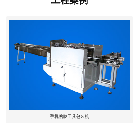
工程案例
手机贴膜工具包装机