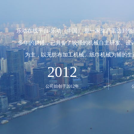
乐动在线平台-乐动（中国） 是一家生产四边封
多年的拼搏，已具备了较强的机械自主研发、设
为主，以无纺布加工机械、纸巾机械为辅的生产
2012
公司始创于2012年