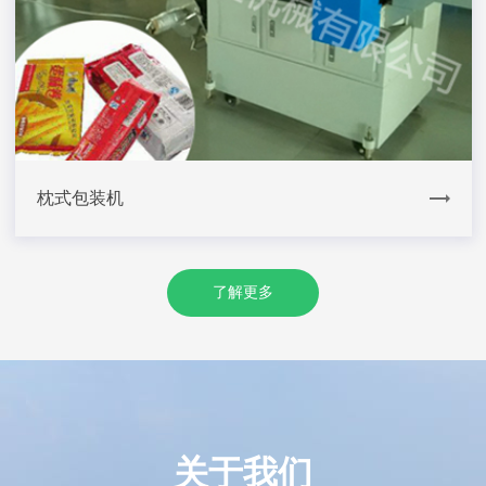
枕式包装机
了解更多
关于我们