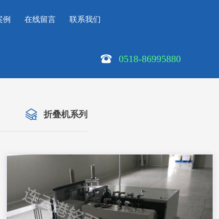
案例
在线留言
联系我们
0518-86995880
折叠机系列