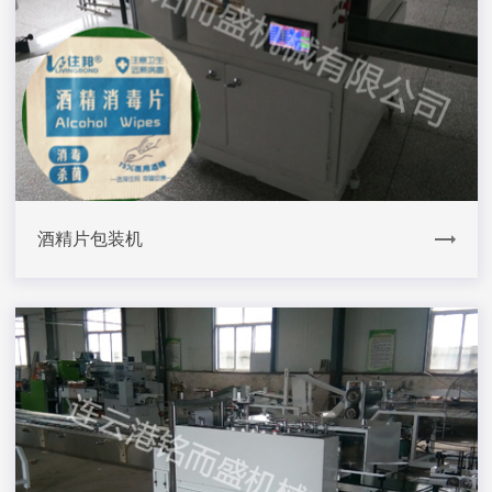
酒精片包装机