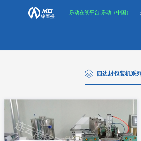
乐动在线平台
乐动在线平台-乐动（中国）
四边封包装机系