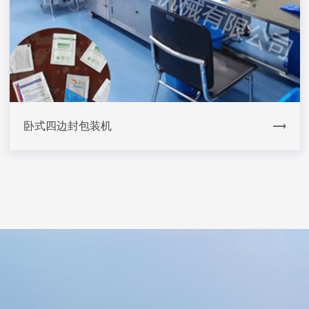
卧式四边封包装机