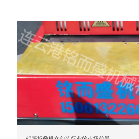
铝箔折叠机在包装行业的市场前景