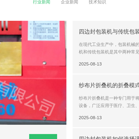
行业新闻
企业新闻
技术知识
四边封包装机与传统包
在现代工业生产中，包装机械
机和传统包装机是其中两种常
结构、应用领域等方面存在显
2025-08-13
度详细探讨这两种…
纱布片折叠机的折叠模
纱布片折叠机是一种专门用于
设备，广泛应用于医疗、卫生
化技术的不断发展，纱布片折
2025-08-13
叠模式也更加多样…
四边封包装机如何选择