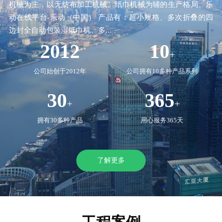
机械为主，以无纺布加工机械、纸巾机械为辅的生产格局。乐
动在线平台-乐动（中国） 产品有：超小规格、多次折叠的四
边封全自动包装湿纸巾机、多...
2012
10
+
公司始创于2012年
公司拥有10多种产品系列
30
365
+
+
拥有30多种产品
用心服务365天
了解更多