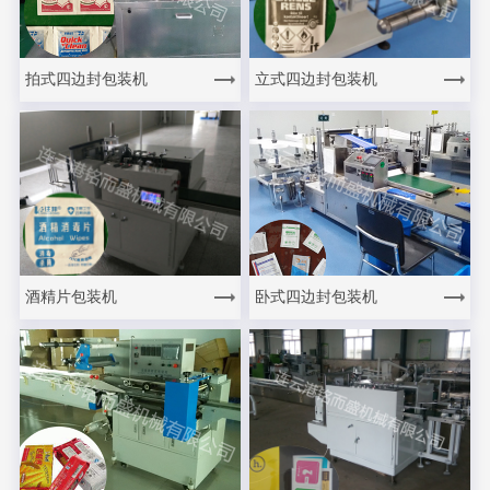
拍式四边封包装机
立式四边封包装机
酒精片包装机
卧式四边封包装机