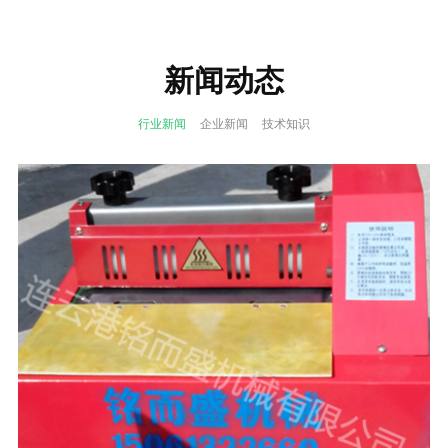
新闻动态
行业新闻
企业新闻
技术知识