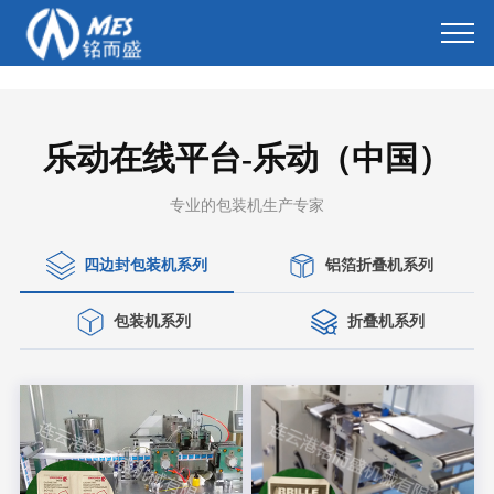
乐动在线平台
乐动在线平台-乐动（中国）
专业的包装机生产专家
四边封包装机系列
铝箔折叠机系列
包装机系列
折叠机系列