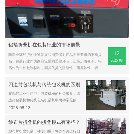
铝箔折叠机在包装行业的市场前景
12
随着全球经济的快速发展和消费者对产品质量要求的不断提
2025-08
高，包装行业作为商品流通的重要环节，正经历着变革。铝
箔作为一种包装材料，因其优异的阻隔性、耐腐蚀性、轻便
性和
四边封包装机与传统包装机的区别
在现代工业生产中，包装机械的种类繁多，四
边封包装机和传统包装机是其中两种常见的设
备。它们在功能、结构、应用领域等方面存在
2025-08-13
显著差异。以下将从多个维度详细探讨这两
种…
纱布片折叠机的折叠模式有哪些？
纱布片折叠机是一种专门用于将纱布片进行自