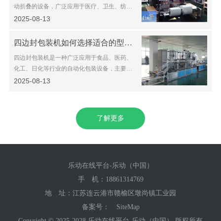
动折叠的设备，广泛应用于医疗、卫生、纺织
等行业。随着自动化技术的不断发展，纱布片
2025-08-13
折叠机的功能日益完善，折叠模式也更加多
样…
四边封包装机如何选择适合的型号？
四边封包装机是一种广泛应用于食品、医药、
化工、日化等行业的自动化包装设备，主要用
于对产品进行四边封口，确保包装的密封性和
2025-08-13
美观性。选择合适的四边封包装机型号对于
提…
了解更多
乐动在线平台-乐动（中国）
手 机：
18861314769
地 址：江苏连云港市赣榆区墩尚镇工业园
备案号：
SiteMap
Copyright © 2025-2028 乐动在线平台-乐动（中国） 版权所有