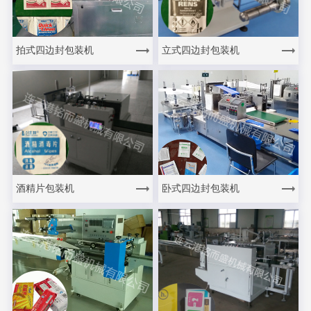
拍式四边封包装机
立式四边封包装机
酒精片包装机
卧式四边封包装机