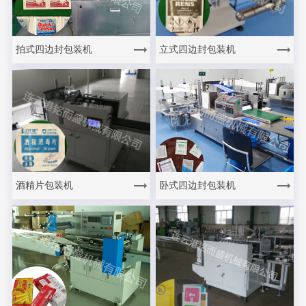
拍式四边封包装机
立式四边封包装机
酒精片包装机
卧式四边封包装机