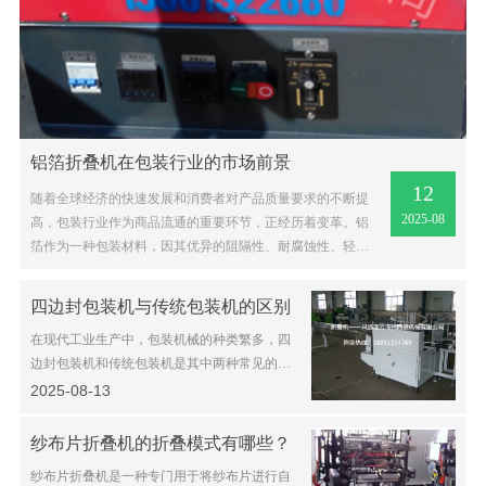
铝箔折叠机在包装行业的市场前景
12
随着全球经济的快速发展和消费者对产品质量要求的不断提
2025-08
高，包装行业作为商品流通的重要环节，正经历着变革。铝
箔作为一种包装材料，因其优异的阻隔性、耐腐蚀性、轻便
性和
四边封包装机与传统包装机的区别
在现代工业生产中，包装机械的种类繁多，四
边封包装机和传统包装机是其中两种常见的设
备。它们在功能、结构、应用领域等方面存在
2025-08-13
显著差异。以下将从多个维度详细探讨这两
种…
纱布片折叠机的折叠模式有哪些？
纱布片折叠机是一种专门用于将纱布片进行自