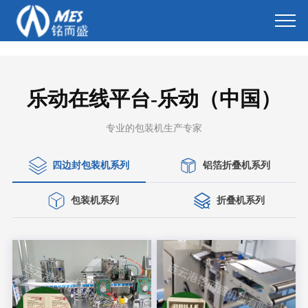
乐动在线平台
乐动在线平台-乐动（中国）
专业的包装机生产专家
四边封包装机系列
铝箔折叠机系列
包装机系列
折叠机系列