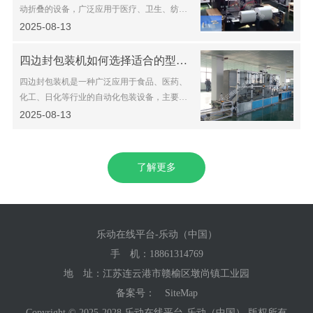
动折叠的设备，广泛应用于医疗、卫生、纺织
等行业。随着自动化技术的不断发展，纱布片
2025-08-13
折叠机的功能日益完善，折叠模式也更加多
样…
四边封包装机如何选择适合的型号？
四边封包装机是一种广泛应用于食品、医药、
化工、日化等行业的自动化包装设备，主要用
于对产品进行四边封口，确保包装的密封性和
2025-08-13
美观性。选择合适的四边封包装机型号对于
提…
了解更多
乐动在线平台-乐动（中国）
手 机：
18861314769
地 址：江苏连云港市赣榆区墩尚镇工业园
备案号：
SiteMap
Copyright © 2025-2028 乐动在线平台-乐动（中国） 版权所有