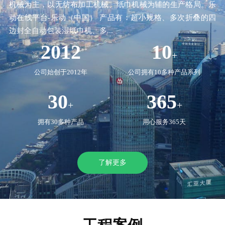
机械为主，以无纺布加工机械、纸巾机械为辅的生产格局。乐
动在线平台-乐动（中国） 产品有：超小规格、多次折叠的四
边封全自动包装湿纸巾机、多...
2012
10
+
公司始创于2012年
公司拥有10多种产品系列
30
365
+
+
拥有30多种产品
用心服务365天
了解更多