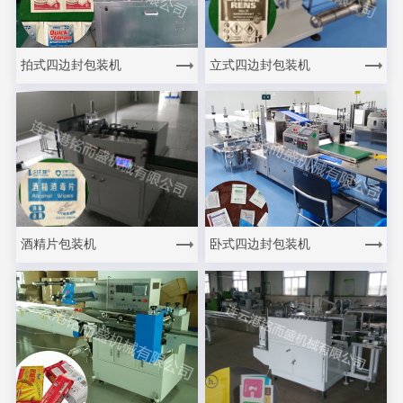
拍式四边封包装机
立式四边封包装机
酒精片包装机
卧式四边封包装机