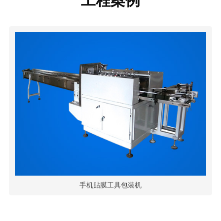
工程案例
手机贴膜工具包装机