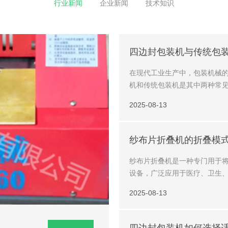
行业新闻
企业新闻
技术知识
四边封包装机与传统包
在现代工业生产中，包装机械
机和传统包装机是其中两种常
结构、应用领域等方面存在显
2025-08-13
度详细探讨这两种…
纱布片折叠机的折叠模
纱布片折叠机是一种专门用于
设备，广泛应用于医疗、卫生
化技术的不断发展，纱布片折
2025-08-13
叠模式也更加多样…
四边封包装机如何选择