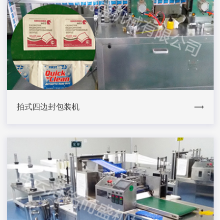
拍式四边封包装机